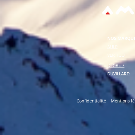
NOS MARQU
AULP
VERTIGO
DEGRE 7
DUVILLARD
DUVILLARD
Confidentialité
Mentions lé